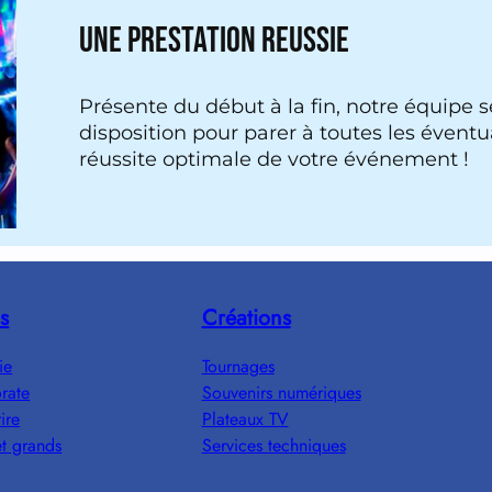
UNE PRESTATION REUSSIE
Présente du début à la fin, notre équipe 
disposition pour parer à toutes les éventua
réussite optimale de votre événement !
s
Créations
ie
Tournages
rate
Souvenirs numériques
ire
Plateaux TV
et grands
Services techniques