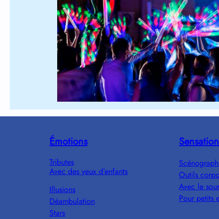
Émotions
Sensation
Tributes
Scénograph
Avec des yeux d’enfants
Outils corpo
Avec le sour
Illusions
Pour petits 
Déambulation
Stars