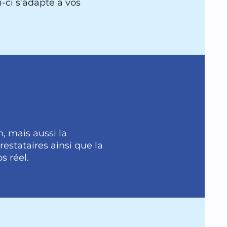
i-ci s’adapte à vos
, mais aussi la
prestataires ainsi que la
s réel.