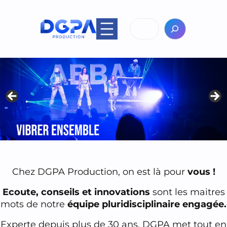
Aller
au
Rechercher
contenu
Chez DGPA Production, on est là pour
vous !
Ecoute, conseils et innovations
sont les maitres
mots de notre
équipe pluridisciplinaire engagée.
Experte depuis plus de 30 ans, DGPA met tout en