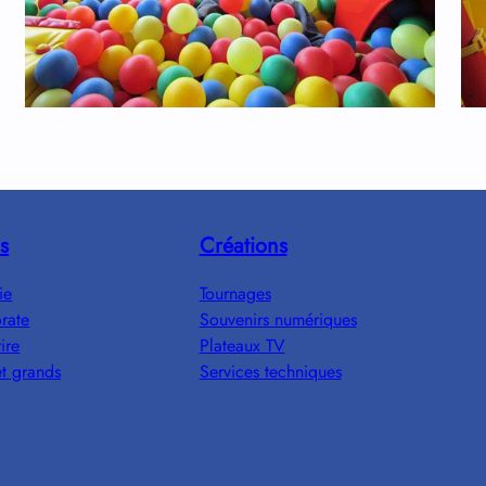
s
Créations
ie
Tournages
rate
Souvenirs numériques
ire
Plateaux TV
et grands
Services techniques