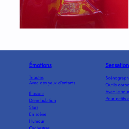
Émotions
Sensation
Tributes
Scénograph
Avec des yeux d’enfants
Outils corpo
Avec le sour
Illusions
Pour petits 
Déambulation
Stars
En scène
Humour
Orchestres