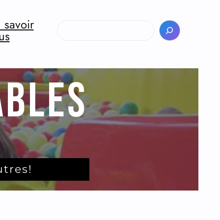
 savoir
Rechercher
us
ABLES
utres!