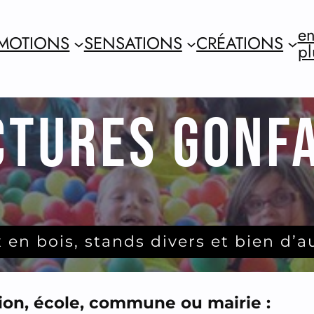
en
MOTIONS
SENSATIONS
CRÉATIONS
pl
CTURES GONF
 en bois, stands divers et bien d’a
ation, école, commune ou mairie :