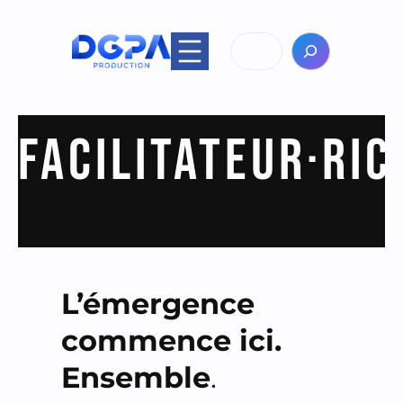
Aller
au
Rechercher
contenu
FACILITATEUR·RIC
L’émergence
commence ici.
Ensemble
.