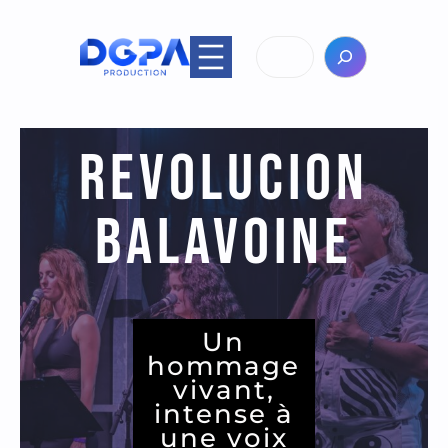
Aller
au
Rechercher
contenu
Revolucion
Balavoine
Un
hommage
vivant,
intense à
une voix