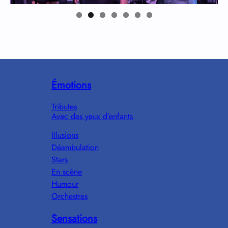
Émotions
Tributes
Avec des yeux d’enfants
Illusions
Déambulation
Stars
En scène
Humour
Orchestres
Sensations